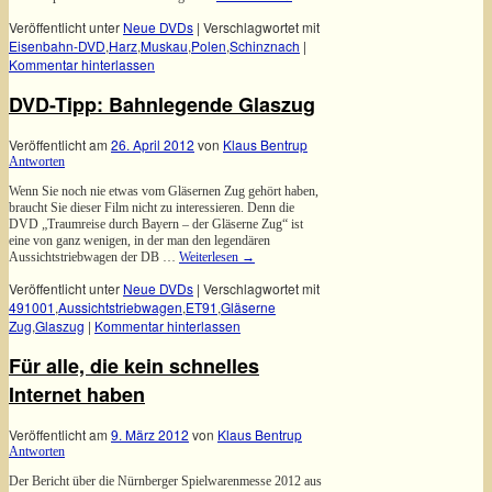
Veröffentlicht unter
Neue DVDs
|
Verschlagwortet mit
Eisenbahn-DVD
,
Harz
,
Muskau
,
Polen
,
Schinznach
|
Kommentar hinterlassen
DVD-Tipp: Bahnlegende Glaszug
Veröffentlicht am
26. April 2012
von
Klaus Bentrup
Antworten
Wenn Sie noch nie etwas vom Gläsernen Zug gehört haben,
braucht Sie dieser Film nicht zu interessieren. Denn die
DVD „Traumreise durch Bayern – der Gläserne Zug“ ist
eine von ganz wenigen, in der man den legendären
Aussichtstriebwagen der DB …
Weiterlesen
→
Veröffentlicht unter
Neue DVDs
|
Verschlagwortet mit
491001
,
Aussichtstriebwagen
,
ET91
,
Gläserne
Zug
,
Glaszug
|
Kommentar hinterlassen
Für alle, die kein schnelles
Internet haben
Veröffentlicht am
9. März 2012
von
Klaus Bentrup
Antworten
Der Bericht über die Nürnberger Spielwarenmesse 2012 aus