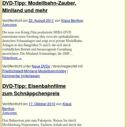
DVD-Tipp: Modellbahn-Zauber,
Miniland und mehr
Veröffentlicht am
22. August 2011
von
Klaus Bentrup
Antworten
Die neue von König Film produzierte MIBA-DVD
unternimmt einen Streifzug über zwei der spektakulärsten
deutschen Schauanlagen und zeigt zwei private Modellbahn-
Anlagen in den Baugrößen N und 0, die sich durch
vorbildlichen Betrieb und herausragende Gestaltung
auszeichnen. Die Miniland-Schauanlage, die 2008 …
Weiterlesen
→
Veröffentlicht unter
Neue DVDs
|
Verschlagwortet mit
Friedrichstadt
,
Miniland
,
Modellbahnhobby
|
Kommentar hinterlassen
DVD-Tipp: Eisenbahnfilme
zum Schnäppchenpreis
Veröffentlicht am
17. Oktober 2010
von
Klaus
Bentrup
Antworten
Drei Bahnreisen jetzt zum Paketpreis: Reisen Sie durch
Mecklenburg-Vorpommern, Sachsen-Anhalt und durch das