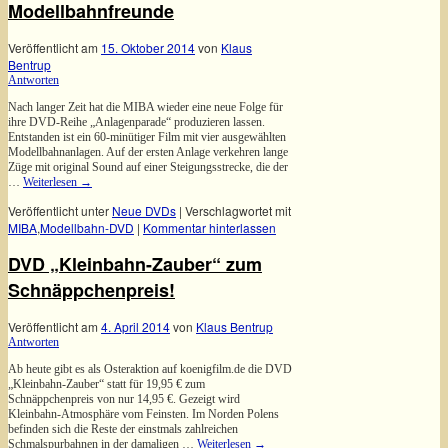
Modellbahnfreunde
Veröffentlicht am
15. Oktober 2014
von
Klaus
Bentrup
Antworten
Nach langer Zeit hat die MIBA wieder eine neue Folge für
ihre DVD-Reihe „Anlagenparade“ produzieren lassen.
Entstanden ist ein 60-minütiger Film mit vier ausgewählten
Modellbahnanlagen. Auf der ersten Anlage verkehren lange
Züge mit original Sound auf einer Steigungsstrecke, die der
…
Weiterlesen
→
Veröffentlicht unter
Neue DVDs
|
Verschlagwortet mit
MIBA
,
Modellbahn-DVD
|
Kommentar hinterlassen
DVD „Kleinbahn-Zauber“ zum
Schnäppchenpreis!
Veröffentlicht am
4. April 2014
von
Klaus Bentrup
Antworten
Ab heute gibt es als Osteraktion auf koenigfilm.de die DVD
„Kleinbahn-Zauber“ statt für 19,95 € zum
Schnäppchenpreis von nur 14,95 €. Gezeigt wird
Kleinbahn-Atmosphäre vom Feinsten. Im Norden Polens
befinden sich die Reste der einstmals zahlreichen
Schmalspurbahnen in der damaligen …
Weiterlesen
→