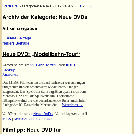
Startseite
→Kategorien
Neue DVDs
- Seite 2
<<
1
2
3
>>
Archiv der Kategorie:
Neue DVDs
Artikelnavigation
←
Ältere Beiträge
Neuere Beiträge
→
Neue DVD: „Modellbahn-Tour“
Veröffentlicht am
22. Februar 2015
von
Klaus
Bentrup
Antworten
Das MIBA-Filmteam hat sich auf mehreren Ausstellungen
umgesehen und elf sehenswerte Modellbahn-Anlagen
ausgesucht. Das Spektrum der Baugrößen spannt sich vom
Maßstab 1:220 bis zur Spurweite 0m. Thematische
Höhepunkte sind u.a. die beeindruckende Bahn- und Hafen-
Anlage der IG Kaiserliche Marine, die …
Weiterlesen
→
Veröffentlicht unter
Neue DVDs
|
Verschlagwortet mit
MIBA
|
Kommentar hinterlassen
Filmtipp: Neue DVD für