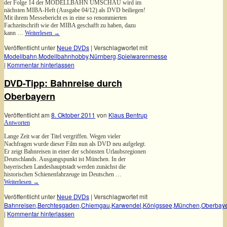
der Folge 14 der MODELLBAHN UMSCHAU wird im
nächsten MIBA-Heft (Ausgabe 04/12) als DVD beiliegen!
Mit ihrem Messebericht es in eine so renommierten
Fachzeitschrift wie der MIBA geschafft zu haben, dazu
kann …
Weiterlesen
→
Veröffentlicht unter
Neue DVDs
|
Verschlagwortet mit
Modellbahn
,
Modellbahnhobby
,
Nürnberg
,
Spielwarenmesse
|
Kommentar hinterlassen
DVD-Tipp: Bahnreise durch
Oberbayern
Veröffentlicht am
8. Oktober 2011
von
Klaus Bentrup
Antworten
Lange Zeit war der Titel vergriffen. Wegen vieler
Nachfragen wurde dieser Film nun als DVD neu aufgelegt.
Er zeigt Bahnreisen in einer der schönsten Urlaubsregionen
Deutschlands. Ausgangspunkt ist München. In der
bayerischen Landeshauptstadt werden zunächst die
historischen Schienenfahrzeuge im Deutschen …
Weiterlesen
→
Veröffentlicht unter
Neue DVDs
|
Verschlagwortet mit
Bahnreisen
,
Berchtesgaden
,
Chiemgau
,
Karwendel
,
Königssee
,
München
,
Oberbay
|
Kommentar hinterlassen