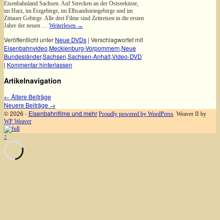
Eisenbahnland Sachsen. Auf Strecken an der Ostseeküste,
im Harz, im Erzgebirge, im Elbsandsteingebirge und im
Zittauer Gebirge. Alle drei Filme sind Zeitreisen in die ersten
Jahre der neuen …
Weiterlesen
→
Veröffentlicht unter
Neue DVDs
|
Verschlagwortet mit
Eisenbahnvideo
,
Mecklenburg-Vorpommern
,
Neue
Bundesländer
,
Sachsen
,
Sachsen-Anhalt
,
Video-DVD
|
Kommentar hinterlassen
Artikelnavigation
←
Ältere Beiträge
Neuere Beiträge
→
© 2026 -
Eisenbahnfilme und mehr
Proudly powered by WordPress
Weaver II by
WP Weaver
↑