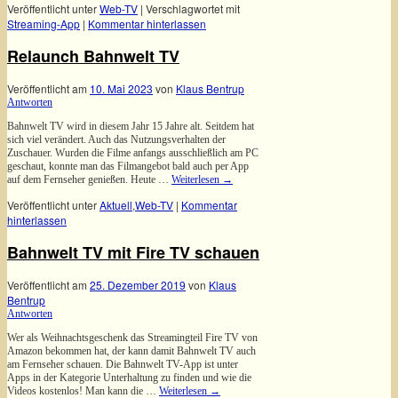
Veröffentlicht unter
Web-TV
|
Verschlagwortet mit
Streaming-App
|
Kommentar hinterlassen
Relaunch Bahnwelt TV
Veröffentlicht am
10. Mai 2023
von
Klaus Bentrup
Antworten
Bahnwelt TV wird in diesem Jahr 15 Jahre alt. Seitdem hat
sich viel verändert. Auch das Nutzungsverhalten der
Zuschauer. Wurden die Filme anfangs ausschließlich am PC
geschaut, konnte man das Filmangebot bald auch per App
auf dem Fernseher genießen. Heute …
Weiterlesen
→
Veröffentlicht unter
Aktuell
,
Web-TV
|
Kommentar
hinterlassen
Bahnwelt TV mit Fire TV schauen
Veröffentlicht am
25. Dezember 2019
von
Klaus
Bentrup
Antworten
Wer als Weihnachtsgeschenk das Streamingteil Fire TV von
Amazon bekommen hat, der kann damit Bahnwelt TV auch
am Fernseher schauen. Die Bahnwelt TV-App ist unter
Apps in der Kategorie Unterhaltung zu finden und wie die
Videos kostenlos! Man kann die …
Weiterlesen
→