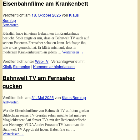
Eisenbahnfilme am Krankenbett
Veröffentlicht am
18. Oktober 2025
von
Klaus
Bentrup
Antworten
Kürzlich habe ich einen Bekannten im Krankenhaus
besucht. Stolz zeigte er mir, dass er Bahnwelt TV auch auf
seinem Patienten-Fernseher schauen kann. Ich fragte ihn,
wie er das gemacht hat. Er klärte mich auf, dass in
modernen Krankenhäusern an jedem …
Weiterlesen
→
Veröffentlicht unter
Web-TV
|
Verschlagwortet mit
Klinik
,
Streaming
|
Kommentar hinterlassen
Bahnwelt TV am Fernseher
gucken
Veröffentlicht am
31. Mai 2025
von
Klaus Bentrup
Antworten
Wer die Eisenbahnfilme von Bahnwelt TV auf dem großen
Bildschirm seines TV-Gerätes sehen möchte hat mehrere
Möglichkeiten: Auf Smart TVs mit der Bedienoberfläche
von Netrange, VIDAA oder Foxxum TV kann man die
Bahnwelt TV App direkt laden. Haben Sie ein …
Weiterlesen
→