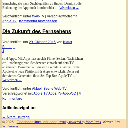
Spracheingabe nach Suchbegriffen zu finden. Damit ist die
Bedienung der App noch komfortabler …
Weiterlesen
→
Veröffentlicht unter
Web-TV
|
Verschlagwortet mit
Apple TV
|
Kommentar hinterlassen
Die Zukunft des Fernsehens
Veröffentlicht am
29. Oktober 2015
von
Klaus
Bentrup
4
sind Apps. Mit Apps lassen sich Filme, Serien, Nachrichten
etc. unabhängig von Sendezeiten einfach auf dem TV
anschauen. Basierend auf dieser Erkenntnis hat die Firma
Apple eine neue Plattform für Apps entwickelt. Denn auf
der vierten Generation ihrer Set-Top Box Apple TV …
Weiterlesen
→
Veröffentlicht unter
Aktuell
,
Szene
,
Web-TV
|
Verschlagwortet mit
Apple TV
,
Apps
,
TV-App
,
VoD
|
4
Kommentare
Artikelnavigation
←
Ältere Beiträge
© 2026 -
Eisenbahnfilme und mehr
Proudly powered by WordPress
Weaver II by
WP Weaver