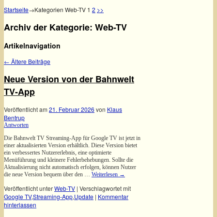
Startseite
→Kategorien
Web-TV
1
2
>>
Archiv der Kategorie:
Web-TV
Artikelnavigation
←
Ältere Beiträge
Neue Version von der Bahnwelt
TV-App
Veröffentlicht am
21. Februar 2026
von
Klaus
Bentrup
Antworten
Die Bahnwelt TV Streaming-App für Google TV ist jetzt in
einer aktualisierten Version erhältlich. Diese Version bietet
ein verbessertes Nutzererlebnis, eine optimierte
Menüführung und kleinere Fehlerbehebungen. Sollte die
Aktualisierung nicht automatisch erfolgen, können Nutzer
die neue Version bequem über den …
Weiterlesen
→
Veröffentlicht unter
Web-TV
|
Verschlagwortet mit
Google TV
,
Streaming-App
,
Update
|
Kommentar
hinterlassen