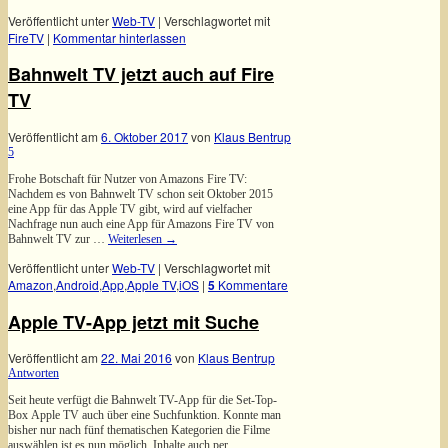
Veröffentlicht unter
Web-TV
|
Verschlagwortet mit
FireTV
|
Kommentar hinterlassen
Bahnwelt TV jetzt auch auf Fire
TV
Veröffentlicht am
6. Oktober 2017
von
Klaus Bentrup
5
Frohe Botschaft für Nutzer von Amazons Fire TV:
Nachdem es von Bahnwelt TV schon seit Oktober 2015
eine App für das Apple TV gibt, wird auf vielfacher
Nachfrage nun auch eine App für Amazons Fire TV von
Bahnwelt TV zur …
Weiterlesen
→
Veröffentlicht unter
Web-TV
|
Verschlagwortet mit
Amazon
,
Android
,
App
,
Apple TV
,
iOS
|
5
Kommentare
Apple TV-App jetzt mit Suche
Veröffentlicht am
22. Mai 2016
von
Klaus Bentrup
Antworten
Seit heute verfügt die Bahnwelt TV-App für die Set-Top-
Box Apple TV auch über eine Suchfunktion. Konnte man
bisher nur nach fünf thematischen Kategorien die Filme
auswählen ist es nun möglich, Inhalte auch per