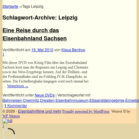
Startseite
→Tags
Leipzig
Schlagwort-Archive:
Leipzig
Eine Reise durch das
Eisenbahnland Sachsen
Veröffentlicht am
19. Mai 2010
von
Klaus Bentrup
1
Mit dieser DVD von König Film über das Eisenbahnland
Sachsen lernt man die Regionen um Leipzig und Chemnitz
sowie das West-Erzgebirge kennen. Auf der Döllnitz- und
der Preßnitztalbahn sind im Frühling IV-K-Dampfloks zu
sehen. Die Fichtelbergbahn hingegen wird noch einmal bei
…
Weiterlesen
→
Veröffentlicht unter
Neue DVDs
|
Verschlagwortet mit
Bahnreisen
,
Chemnitz
,
Dresden
,
Eisenbahnmuseum
,
Elbsandsteingebirge
,
Erzgebi
|
1
Kommentar
© 2026 -
Eisenbahnfilme und mehr
Proudly powered by WordPress
Weaver II by
WP Weaver
↑