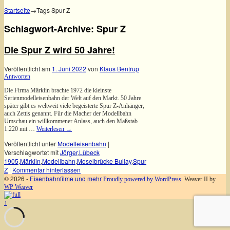
Startseite
→Tags
Spur Z
Schlagwort-Archive:
Spur Z
Die Spur Z wird 50 Jahre!
Veröffentlicht am
1. Juni 2022
von
Klaus Bentrup
Antworten
Die Firma Märklin brachte 1972 die kleinste
Serienmodelleisenbahn der Welt auf den Markt. 50 Jahre
später gibt es weltweit viele begeisterte Spur Z-Anhänger,
auch Zettis genannt. Für die Macher der Modellbahn
Umschau ein willkommener Anlass, auch den Maßstab
1:220 mit …
Weiterlesen
→
Veröffentlicht unter
Modelleisenbahn
|
Verschlagwortet mit
Jörger
,
Lübeck
1905
,
Märklin
,
Modellbahn
,
Moselbrücke Bullay
,
Spur
Z
|
Kommentar hinterlassen
© 2026 -
Eisenbahnfilme und mehr
Proudly powered by WordPress
Weaver II by
WP Weaver
↑