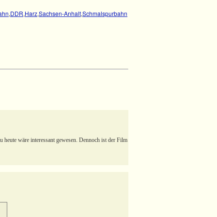
ahn
,
DDR
,
Harz
,
Sachsen-Anhalt
,
Schmalspurbahn
 heute wäre interessant gewesen. Dennoch ist der Film