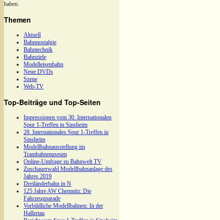
haben.
Themen
Aktuell
Bahnnostalgie
Bahntechnik
Bahnziele
Modelleisenbahn
Neue DVDs
Szene
Web-TV
Top-Beiträge und Top-Seiten
Impressionen vom 30. Internationalen
Spur 1-Treffen in Sinsheim
28. Internationales Spur 1-Treffen in
Sinsheim
Modellbahnausstellung im
Trambahnmuseum
Online-Umfrage zu Bahnwelt TV
Zuschauerwahl Modellbahnanlage des
Jahres 2019
Dreiländerbahn in N
125 Jahre AW Chemnitz: Die
Fahrzeugparade
Vorbildliche Modellbahnen: In der
Hallertau