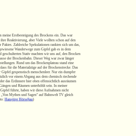
an meine Erstbesteigung des Brockens ein. Das war
ihre Reaktivierung, aber Viele wollten schon auf den
Paktes. Zahlreiche Spekulationen rankten sich um das,
ausgewiesene Wanderwege zum Gipfel gab es in dem
 geschulterten Stativ machten wir uns auf, den Brocken
Trasse der Brockenbahn. Dieser Weg war zwar länger
rstellungen. Rund um das Brockenplateau stand eine
lass für die Materialzüge auf der Brockenstrecke. Das
r Gipfel gespenstisch menschenleer. Nur ein dumpfer
ötzlich vor einem Abgang aus dem chemisch riechende
der das Erdinnere hier oben offensichtlich ausräumen
 Gängen und Räumen unterhöhlt sein. In meiner
Gipfel führte, haben wir diese Aufnahmen nicht
ung „Von Mythen und Sagen“ auf Bahnwelt TV gleich
oto:
Hansjörg Hörseljau
)