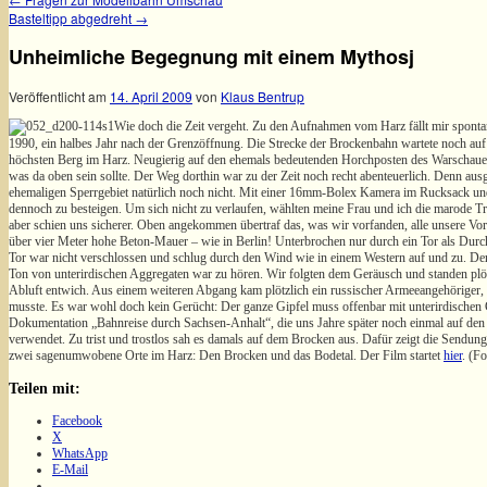
Basteltipp abgedreht
→
Unheimliche Begegnung mit einem Mythosj
Veröffentlicht am
14. April 2009
von
Klaus Bentrup
Wie doch die Zeit vergeht. Zu den Aufnahmen vom Harz fällt mir spont
1990, ein halbes Jahr nach der Grenzöffnung. Die Strecke der Brockenbahn wartete noch auf 
höchsten Berg im Harz. Neugierig auf den ehemals bedeutenden Horchposten des Warschauer 
was da oben sein sollte. Der Weg dorthin war zu der Zeit noch recht abenteuerlich. Denn 
ehemaligen Sperrgebiet natürlich noch nicht. Mit einer 16mm-Bolex Kamera im Rucksack und
dennoch zu besteigen. Um sich nicht zu verlaufen, wählten meine Frau und ich die marode 
aber schien uns sicherer. Oben angekommen übertraf das, was wir vorfanden, alle unsere Vo
über vier Meter hohe Beton-Mauer – wie in Berlin! Unterbrochen nur durch ein Tor als Durch
Tor war nicht verschlossen und schlug durch den Wind wie in einem Western auf und zu. De
Ton von unterirdischen Aggregaten war zu hören. Wir folgten dem Geräusch und standen pl
Abluft entwich. Aus einem weiteren Abgang kam plötzlich ein russischer Armeeangehöriger, 
musste. Es war wohl doch kein Gerücht: Der ganze Gipfel muss offenbar mit unterirdischen
Dokumentation „Bahnreise durch Sachsen-Anhalt“, die uns Jahre später noch einmal auf den 
verwendet. Zu trist und trostlos sah es damals auf dem Brocken aus. Dafür zeigt die Send
zwei sagenumwobene Orte im Harz: Den Brocken und das Bodetal. Der Film startet
hier
. (F
Teilen mit:
Facebook
X
WhatsApp
E-Mail