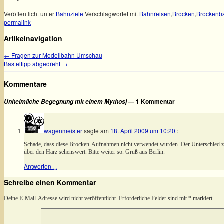
Veröffentlicht unter
Bahnziele
Verschlagwortet mit
Bahnreisen
,
Brocken
,
Brockenb
permalink
Artikelnavigation
←
Fragen zur Modellbahn Umschau
Basteltipp abgedreht
→
Kommentare
— 1 Kommentar
Unheimliche Begegnung mit einem Mythosj
wagenmeister
sagte am
18. April 2009 um 10:20
:
Schade, dass diese Brocken-Aufnahmen nicht verwendet wurden. Der Unterschied zu
über den Harz sehenswert. Bitte weiter so. Gruß aus Berlin.
Antworten
↓
Schreibe einen Kommentar
Deine E-Mail-Adresse wird nicht veröffentlicht.
Erforderliche Felder sind mit
*
markiert