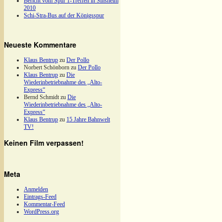
Bericht vom Spur 1-Treffen in Sinsheim
2010
Schi-Stra-Bus auf der Königsspur
Neueste Kommentare
Klaus Bentrup
zu
Der Pollo
Norbert Schönborn
zu
Der Pollo
Klaus Bentrup
zu
Die
Wiederinbetriebnahme des „Alto-
Express“
Bernd Schmidt
zu
Die
Wiederinbetriebnahme des „Alto-
Express“
Klaus Bentrup
zu
15 Jahre Bahnwelt
TV!
Keinen Film verpassen!
Meta
Anmelden
Eintrags-Feed
Kommentar-Feed
WordPress.org