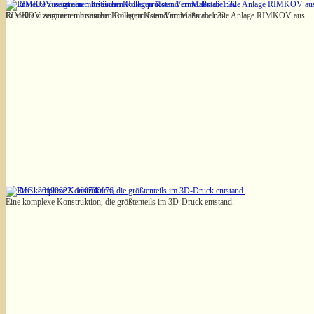
Er stellte zusammen mit seinem Kollegen Koen Vermeulen die neue Anlage RIMKOV aus.
RIMKOV zeigt einen britischen Rollenprüfstand im Maßstab 1:32.
Eine komplexe Konstruktion, die größtenteils im 3D-Druck entstand.