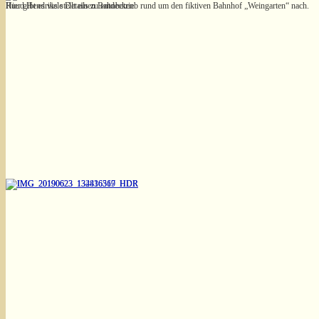
Ruud Hendriks stellt einen Bahnbetrieb rund um den fiktiven Bahnhof „Weingarten“ nach.
Hier gibt es viele Details zu entdecken.