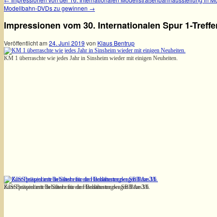
Modellbahn-DVDs zu gewinnen
→
Impressionen vom 30. Internationalen Spur 1-Treffe
Veröffentlicht am
24. Juni 2019
von
Klaus Bentrup
KM 1 überraschte wie jedes Jahr in Sinsheim wieder mit einigen Neuheiten.
Zum Beispiel mit Behältern für den Behältertragwagen Btms33.
KISS präsentierte in Sinsheim ein Handmuster der SBB Ae 3/6.